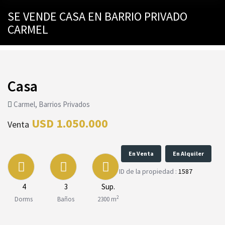
SE VENDE CASA EN BARRIO PRIVADO
CARMEL
Casa
Carmel, Barrios Privados
USD 1.050.000
Venta
En Venta
En Alquiler
ID de la propiedad :
1587
4
3
Sup.
2
Dorms
Baños
2300 m