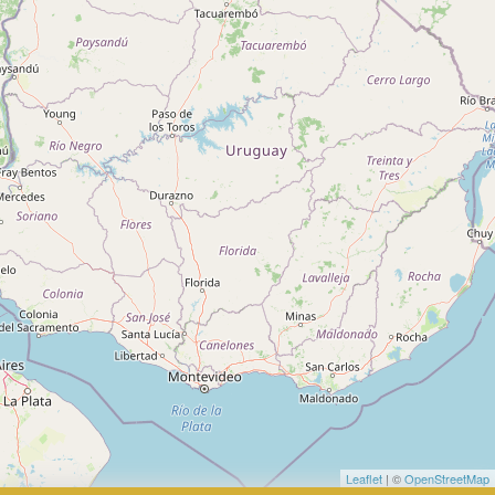
Leaflet
| ©
OpenStreetMap